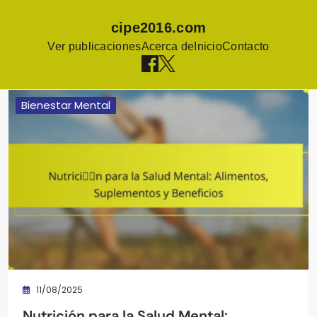
cipe2016.com
Ver publicaciones
Acerca de
Inicio
Contacto
Skip
Bienestar Mental
to
content
11/08/2025
Nutrición para la Salud Mental: