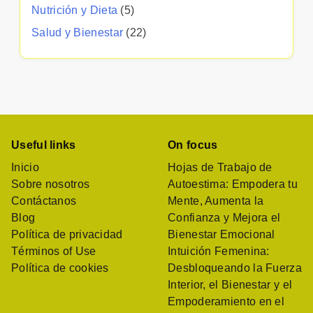
Nutrición y Dieta
(5)
Salud y Bienestar
(22)
Useful links
On focus
Inicio
Hojas de Trabajo de
Sobre nosotros
Autoestima: Empodera tu
Contáctanos
Mente, Aumenta la
Blog
Confianza y Mejora el
Política de privacidad
Bienestar Emocional
Términos of Use
Intuición Femenina:
Política de cookies
Desbloqueando la Fuerza
Interior, el Bienestar y el
Empoderamiento en el