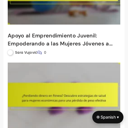
Apoyo al Emprendimiento Juvenil:
Empoderando a las Mujeres Jóvenes a
Través de la Salud, el Fitness y las
Sara Vujović
0
Habilidades Empresariales
🌐 Spanish ▾