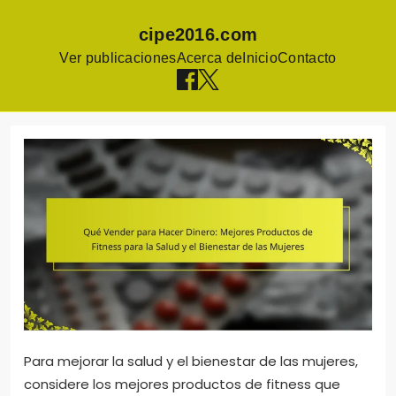
cipe2016.com
Ver publicaciones
Acerca de
Inicio
Contacto
Skip
to
content
Para mejorar la salud y el bienestar de las mujeres,
considere los mejores productos de fitness que