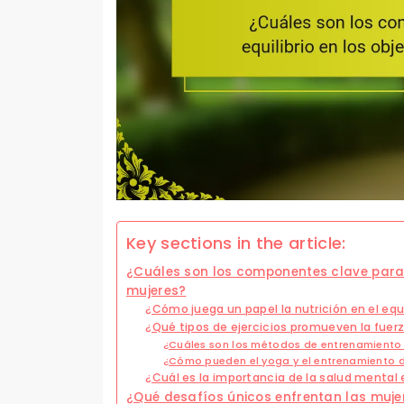
Key sections in the article:
¿Cuáles son los componentes clave para lo
mujeres?
¿Cómo juega un papel la nutrición en el equil
¿Qué tipos de ejercicios promueven la fuerz
¿Cuáles son los métodos de entrenamiento 
¿Cómo pueden el yoga y el entrenamiento de
¿Cuál es la importancia de la salud mental e
¿Qué desafíos únicos enfrentan las mujer