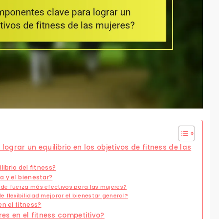
grar un equilibrio en los objetivos de fitness de las
ibrio del fitness?
a y el bienestar?
de fuerza más efectivos para las mujeres?
 flexibilidad mejorar el bienestar general?
n el fitness?
es en el fitness competitivo?